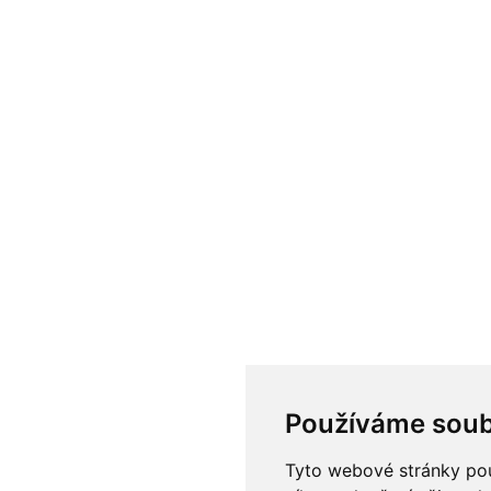
Používáme soub
Tyto webové stránky použ