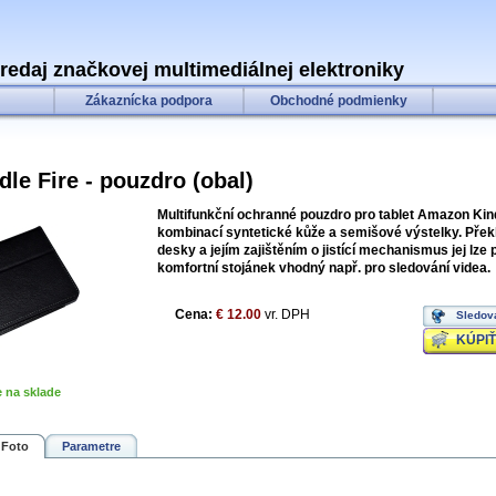
predaj značkovej multimediálnej elektroniky
Zákaznícka podpora
Obchodné podmienky
le Fire - pouzdro (obal)
Multifunkční ochranné pouzdro pro tablet Amazon Kin
kombinací syntetické kůže a semišové výstelky. Přek
desky a jejím zajištěním o jistící mechanismus jej lze
komfortní stojánek vhodný např. pro sledování videa.
Cena:
€ 12.00
vr. DPH
Sledov
KÚPIŤ
e na sklade
Foto
Parametre