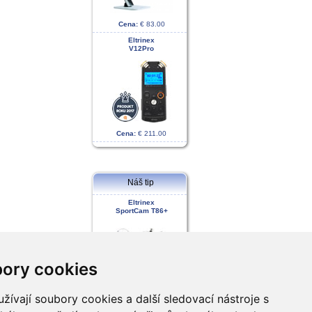
Cena:
€ 83.00
Eltrinex
V12Pro
Cena:
€ 211.00
Náš tip
Eltrinex
SportCam T86+
ory cookies
ívají soubory cookies a další sledovací nástroje s
Cena:
€ 141.00