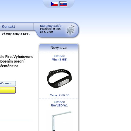
Nákupný košík:
Kontakt
Položiek:
0
kus
za
€ 0.00
Všetky ceny s DPH.
Nový tovar
Eltrinex
dle Fire. Vyhotoveno
Mini (8 GB)
lopením přední
 přeměnit na
ať cenu
Cena:
€ 66.00
Eltrinex
RAYLED-W1