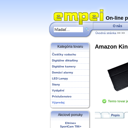
On-line 
O nás
Úvodná stránka
>>
>>
Amazon Kind
Kategória tovaru
Čističky vzduchu
Digitálne diktafóny
Digitálne kamery
Domácí alarmy
LED Lampy
Stany
Vytápění
Príslušenstvo
Tento tovar j
Výpredaj
Akciové ponuky
Popis
Eltrinex
SportCam T86+