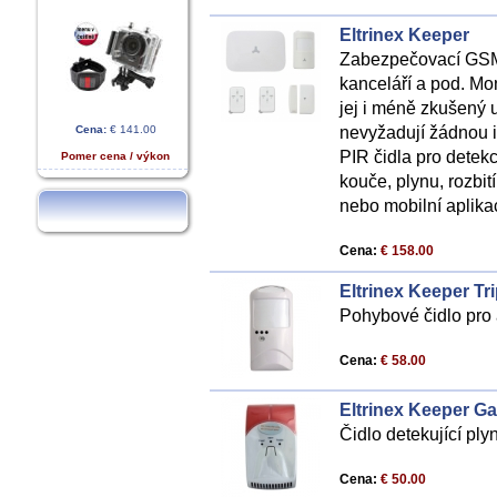
Eltrinex Keeper
Zabezpečovací GSM 
kanceláří a pod. Mo
jej i méně zkušený u
nevyžadují žádnou in
Cena:
€ 141.00
PIR čidla pro detek
Pomer cena / výkon
kouče, plynu, rozbi
nebo mobilní aplika
Cena:
€ 158.00
Eltrinex Keeper Tr
Pohybové čidlo pro 
Cena:
€ 58.00
Eltrinex Keeper G
Čidlo detekující ply
Cena:
€ 50.00