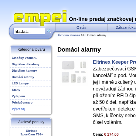
On-line predaj značkovej 
O nás
Zákaznícka
Úvodná stránka
>> Domácí alarmy
Domácí alarmy
Kategória tovaru
Čističky vzduchu
Eltrinex Keeper Pr
Digitálne diktafóny
Zabezpečovací GSM 
Digitálne kamery
kanceláří a pod. Mo
Domácí alarmy
jej i méně zkušený u
LED Lampy
nevyžadují žádnou 
Stany
přiložením RFID čip
Vytápění
až 50 čidel, napříkl
Príslušenstvo
dveří/oken, detekce
Výpredaj
SMS, klíčenky nebo 
čísel voláním.
Akciové ponuky
Eltrinex
Cena:
€ 174.00
SportCam T86+