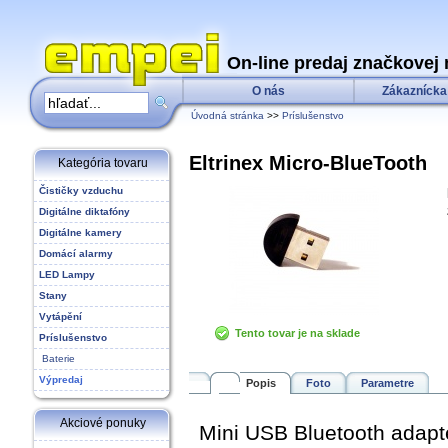
On-line predaj značkovej 
O nás
Zákaznícka
Úvodná stránka
>>
Príslušenstvo
Eltrinex Micro-BlueTooth
Kategória tovaru
Čističky vzduchu
Digitálne diktafóny
Digitálne kamery
Domácí alarmy
LED Lampy
Stany
Vytápění
Tento tovar je na sklade
Príslušenstvo
Baterie
Výpredaj
Popis
Foto
Parametre
Akciové ponuky
Mini USB Bluetooth adaptér