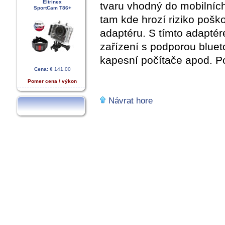
Eltrinex
tvaru vhodný do mobilníc
SportCam T86+
tam kde hrozí riziko pošk
adaptéru. S tímto adaptére
zařízení s podporou blueto
kapesní počítače apod. P
Cena:
€ 141.00
Pomer cena / výkon
Návrat hore