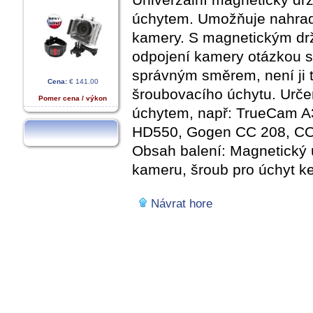
úchytem. Umožňuje nahrad
kamery. S magnetickým drž
odpojení kamery otázkou 
správným směrem, není ji t
Cena:
€ 141.00
šroubovacího úchytu. Urče
Pomer cena / výkon
úchytem, např: TrueCam 
HD550, Gogen CC 208, CO
Obsah balení: Magnetický 
kameru, šroub pro úchyt k
Návrat hore