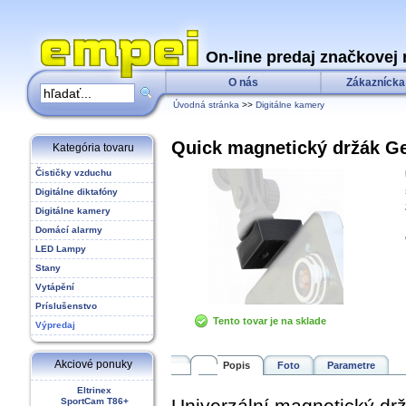
On-line predaj značkovej 
O nás
Zákaznícka
Úvodná stránka
>>
Digitálne kamery
Quick magnetický držák 
Kategória tovaru
Čističky vzduchu
Digitálne diktafóny
Digitálne kamery
Domácí alarmy
LED Lampy
Stany
Vytápění
Príslušenstvo
Tento tovar je na sklade
Výpredaj
Akciové ponuky
Popis
Foto
Parametre
Eltrinex
Univerzální magnetický d
SportCam T86+