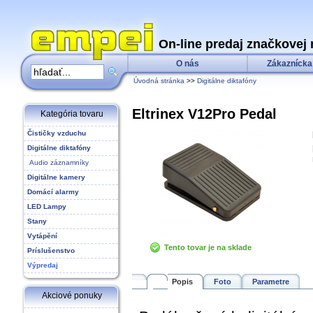
On-line predaj značkovej 
O nás
Zákaznícka
Úvodná stránka
>>
Digitálne diktafóny
Eltrinex V12Pro Pedal
Kategória tovaru
Čističky vzduchu
Digitálne diktafóny
Audio záznamníky
Digitálne kamery
Domácí alarmy
LED Lampy
Stany
Vytápění
Tento tovar je na sklade
Príslušenstvo
Výpredaj
Popis
Foto
Parametre
Akciové ponuky