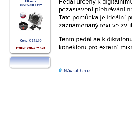
Pedál určený k digitálním
Eltrinex
SportCam T86+
pozastavení přehrávání n
Tato pomůcka je ideální pr
zaznamenaný text ve zvuk
Tento pedál se k diktafonu
Cena:
€ 141.00
konektoru pro externí mik
Pomer cena / výkon
Návrat hore