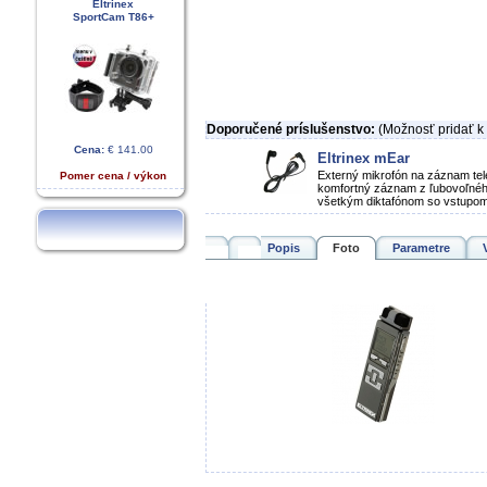
Eltrinex
SportCam T86+
Doporučené príslušenstvo:
(Možnosť pridať 
Cena:
€ 141.00
Eltrinex mEar
Externý mikrofón na záznam te
Pomer cena / výkon
komfortný záznam z ľubovoľného 
všetkým diktafónom so vstupom 
Popis
Foto
Parametre