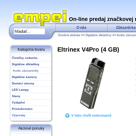
On-line predaj značkovej 
O nás
Zákaznícka
Úvodná stránka
>>
Digitálne diktafóny
>>
Audio záznam
Eltrinex V4Pro (4 GB)
Kategória tovaru
Čističky vzduchu
Digitálne diktafóny
Audio záznamníky
Digitálne kamery
Domácí alarmy
LED Lampy
Stany
Vytápění
Príslušenstvo
Výpredaj
V tejto chvíli nedostupné
Akciové ponuky