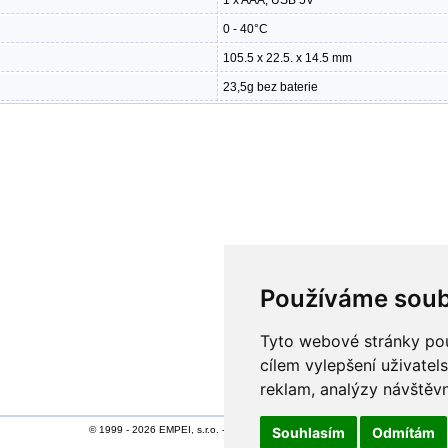
1 x AAA, USB 5V
0 - 40°C
105.5 x 22.5. x 14.5 mm
23,5g bez baterie
Používáme soub
Tyto webové stránky použ
cílem vylepšení uživate
reklam, analýzy návštěvn
© 1999 - 2026 EMPEI, s.r.o. - [
Mapa webu
Souhlasím
] [
Osobní údaje
]
Odmítám