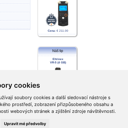
Cena:
€ 211.00
Náš tip
Eltrinex
VR-5 (4 GB)
ory cookies
ívají soubory cookies a další sledovací nástroje s
Cena:
€ 83.00
lského prostředí, zobrazení přizpůsobeného obsahu a
osti webových stránek a zjištění zdroje návštěvnosti.
Upravit mé předvolby