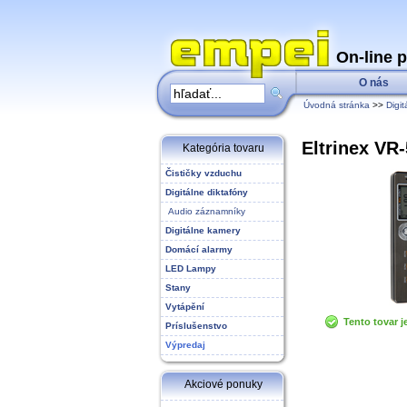
On-line 
O nás
Úvodná stránka
>>
Digi
Eltrinex VR-
Kategória tovaru
Čističky vzduchu
Digitálne diktafóny
Audio záznamníky
Digitálne kamery
Domácí alarmy
LED Lampy
Stany
Vytápění
Tento tovar j
Príslušenstvo
Výpredaj
Akciové ponuky