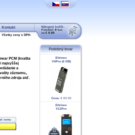
Nákupný košík:
Kontakt
Položiek:
0
kus
za
€ 0.00
Všetky ceny s DPH.
Podobný tovar
Eltrinex
near PCM (kvalita
V4Pro (4 GB)
i najvyššej
ovládanie a
ality záznamu.,
rného zdroja atď.
Cena:
€ 83.00
Eltrinex
V12Pro
ať cenu