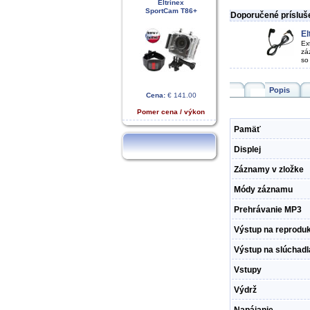
Eltrinex
SportCam T86+
Doporučené prísluš
El
Ex
zá
so
Popis
Cena:
€ 141.00
Pomer cena / výkon
Pamäť
Displej
Záznamy v zložke
Módy záznamu
Prehrávanie MP3
Výstup na reproduk
Výstup na slúchadl
Vstupy
Výdrž