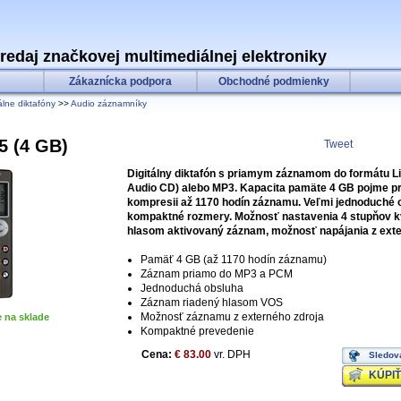
predaj značkovej multimediálnej elektroniky
Zákaznícka podpora
Obchodné podmienky
tálne diktafóny
>>
Audio záznamníky
5 (4 GB)
Tweet
Digitálny diktafón s priamym záznamom do formátu Li
Audio CD) alebo MP3. Kapacita pamäte 4 GB pojme pr
kompresii až 1170 hodín záznamu. Veľmi jednoduché 
kompaktné rozmery. Možnosť nastavenia 4 stupňov kv
hlasom aktivovaný záznam, možnosť napájania z exte
Pamäť 4 GB (až 1170 hodín záznamu)
Záznam priamo do MP3 a PCM
Jednoduchá obsluha
Záznam riadený hlasom VOS
Možnosť záznamu z externého zdroja
e na sklade
Kompaktné prevedenie
Cena:
€ 83.00
vr. DPH
Sledov
KÚPIŤ