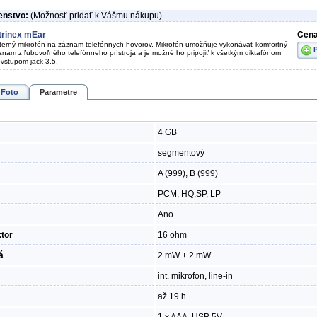
enstvo:
(Možnosť pridať k Vášmu nákupu)
trinex mEar
Cena
terný mikrofón na záznam telefónnych hovorov. Mikrofón umožňuje vykonávať komfortný
znam z ľubovoľného telefónneho prístroja a je možné ho pripojiť k všetkým diktafónom
 vstupom jack 3,5.
Foto
Parametre
4 GB
segmentový
A (999), B (999)
PCM, HQ,SP, LP
Ano
tor
16 ohm
á
2 mW + 2 mW
int. mikrofon, line-in
až 19 h