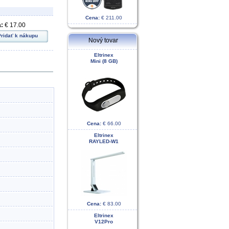
Cena:
€ 211.00
:
€ 17.00
Pridať k nákupu
Nový tovar
Eltrinex
Mini (8 GB)
Cena:
€ 66.00
Eltrinex
RAYLED-W1
Cena:
€ 83.00
Eltrinex
V12Pro